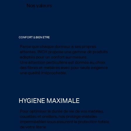
Nos valeurs
CONFORT & BIEN ETRE
Parce que chaque dormeur a ses propres
attentes, INCH propose une gamme de produits
adaptés pour un confort sur-mesure.
Une attention particulière est donnée au choix
des fibres et matières avec pour seule exigence
une qualité irréprochable.
HYGIENE MAXIMALE
Pour optimiser la durée de vie de vos matelas,
couettes et oreillers, nos protège-matelas
imperméables vous assurent la protection totale
de votre literie.