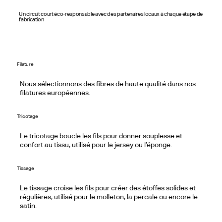
Un circuit court éco-responsable avec des partenaires locaux à chaque étape de
fabrication
Filature
Nous sélectionnons des fibres de haute qualité dans nos
filatures européennes.
Tricotage
Le tricotage boucle les fils pour donner souplesse et
confort au tissu, utilisé pour le jersey ou l’éponge.
Tissage
Le tissage croise les fils pour créer des étoffes solides et
régulières, utilisé pour le molleton, la percale ou encore le
satin.