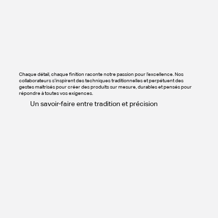
Chaque détail, chaque finition raconte notre passion pour l’excellence. Nos
collaborateurs s’inspirent des techniques traditionnelles et perpétuent des
gestes maîtrisés pour créer des produits sur mesure, durables et pensés pour
répondre à toutes vos exigences.
Un savoir-faire entre tradition et précision