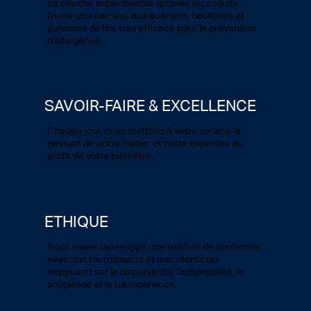
La couche imperméable laminée ou enduite
forme une barrière aux acariens, bactéries et
punaises de lits, très efficace pour la prévention
d’allergènes.
SAVOIR-FAIRE & EXCELLENCE
Chaque jour, nous mettons à votre service la
passion de notre métier et notre expertise au
profit de votre bien-être.
ETHIQUE
Nous avons développé une relation de confiance
avec nos fournisseurs et nos clients qui
s'appuient sur la disponibilité, l’adaptabilité, la
souplesse et la transparence.