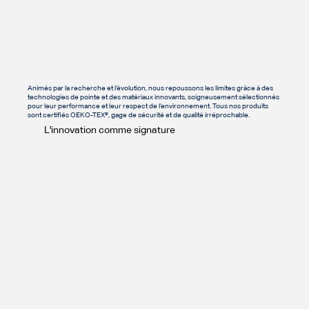
Animés par la recherche et l’évolution, nous repoussons les limites grâce à des
technologies de pointe et des matériaux innovants, soigneusement sélectionnés
pour leur performance et leur respect de l’environnement. Tous nos produits
sont certifiés OEKO-TEX®, gage de sécurité et de qualité irréprochable.
L'innovation comme signature