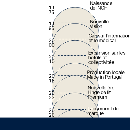
Naissance
19
de INCH
75
Nouvelle
19
vision
96
Cap sur l'internatio
et le médical
20
00
Expansion sur les
20
hôtels et
10
collectivités
Production locale :
20
Made in Portugal
16
Nouvelle ère :
Linge de lit
20
Premium
23
Lancement de
20
marque
26