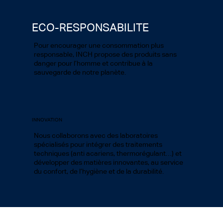
ECO-RESPONSABILITE
Pour encourager une consommation plus
responsable, INCH propose des produits sans
danger pour l’homme et contribue à la
sauvegarde de notre planète.
INNOVATION
Nous collaborons avec des laboratoires
spécialisés pour intégrer des traitements
techniques (anti acariens, thermorégulant…) et
développer des matières innovantes, au service
du confort, de l’hygiène et de la durabilité.